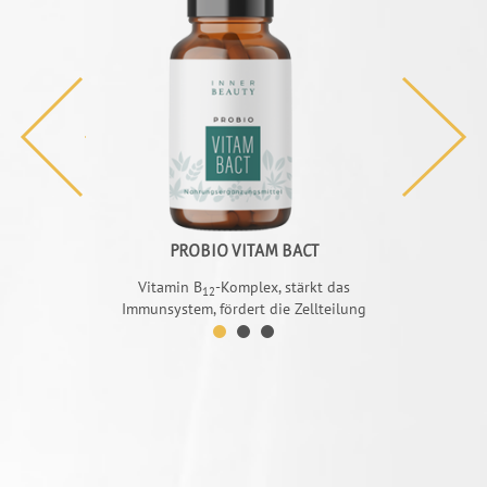
NCE
PROBIO VITAM BACT
V
weßsynthese,
Vitamin B
-Komplex, stärkt das
liefert wichtig
12
len” Blutdruck
Immunsystem, fördert die Zellteilung
das