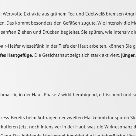
: Wertvolle Extrakte aus grünem Tee und Edelweiß bremsen Angrif
nen. Das kommt besonders den Gefäßen zugute. Wie intensiv die M
ften Ziehen und Drücken begleitet. Sie spüren, wie intensiv die L
ir-Helfer wieselflink in der Tiefe der Haut arbeiten, können Sie 
affes Hautgefüge.
Die Gesichtshaut zeigt sich stark aktiviert,
jünger,
chmässig in der Haut. Phase 2 wirkt beruhigend, erfrischend und s
zess. Bereits beim Auftragen der zweiten Maskenmixtur spüren Sie
irkulieren jetzt noch intensiver in der Haut, was die Wirkresonanz 
 Gang. Das kühlende Maskengel beruhigt die Hautoberfläche, läs